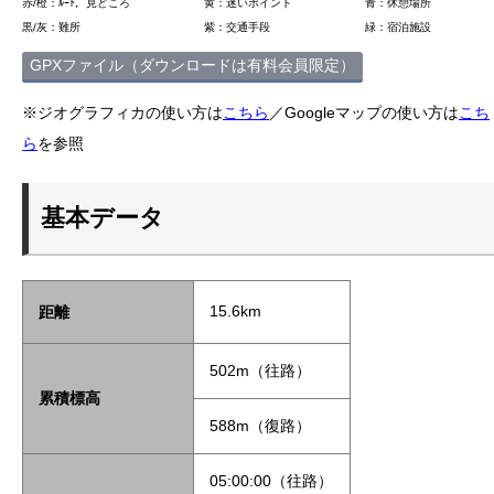
赤/橙：ﾙｰﾄ，見どころ
黄：迷いポイント
青：休憩場所
黒/灰：難所
紫：交通手段
緑：宿泊施設
GPXファイル（ダウンロードは有料会員限定）
※ジオグラフィカの使い方は
こちら
／Googleマップの使い方は
こち
ら
を参照
基本データ
15.6km
距離
502m（往路）
累積標高
588m（復路）
05:00:00（往路）