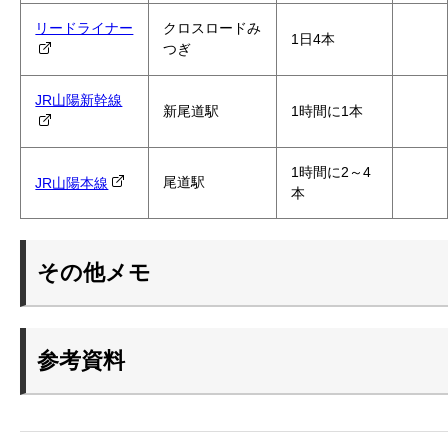
リードライナー
クロスロードみ
1日4本
つぎ
JR山陽新幹線
新尾道駅
1時間に1本
1時間に2～4
尾道駅
JR山陽本線
本
その他メモ
参考資料