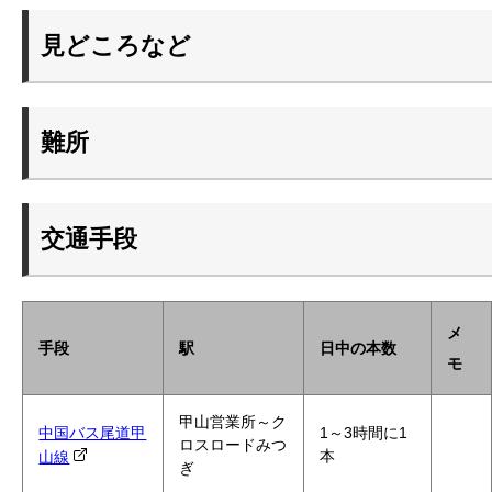
見どころなど
難所
交通手段
メ
手段
駅
日中の本数
モ
甲山営業所～ク
中国バス尾道甲
1～3時間に1
ロスロードみつ
本
山線
ぎ