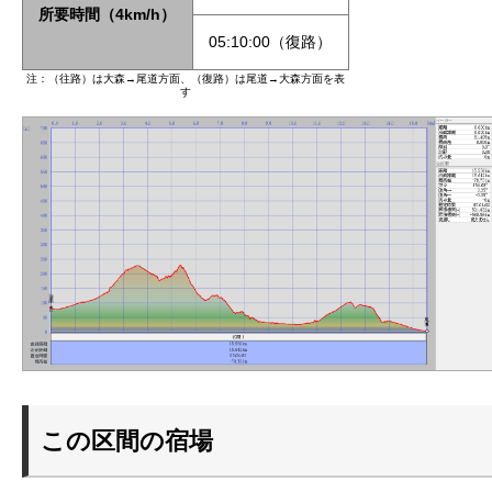
所要時間（4km/h）
05:10:00（復路）
注：（往路）は大森→尾道方面、（復路）は尾道→大森方面を表
す
この区間の宿場