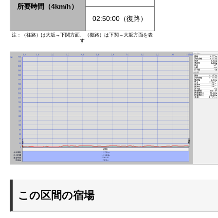
所要時間（4km/h）
02:50:00（復路）
注：（往路）は大坂→下関方面、（復路）は下関→大坂方面を表
す
この区間の宿場