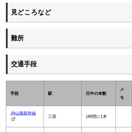
見どころなど
難所
交通手段
メ
手段
駅
日中の本数
モ
JR山陽新幹線
三原
1時間に1本