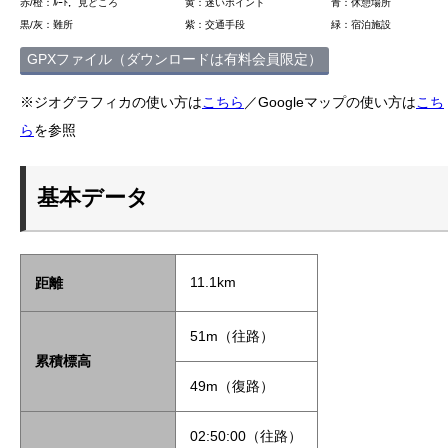
赤/橙：ﾙｰﾄ，見どころ
黄：迷いポイント
青：休憩場所
黒/灰：難所
紫：交通手段
緑：宿泊施設
GPXファイル（ダウンロードは有料会員限定）
※ジオグラフィカの使い方は
こちら
／Googleマップの使い方は
こち
ら
を参照
基本データ
11.1km
距離
51m（往路）
累積標高
49m（復路）
02:50:00（往路）