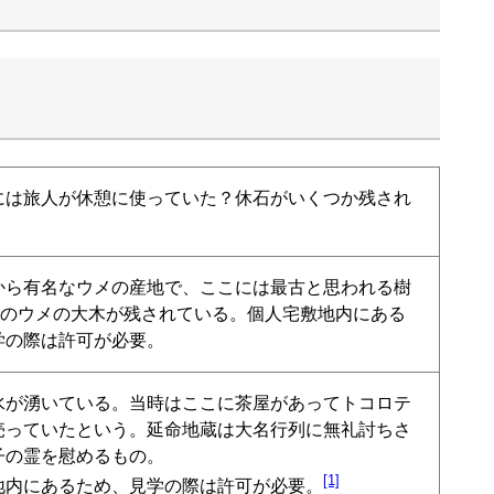
には旅人が休憩に使っていた？休石がいくつか残され
から有名なウメの産地で、ここには最古と思われる樹
0年のウメの大木が残されている。個人宅敷地内にある
学の際は許可が必要。
水が湧いている。当時はここに茶屋があってトコロテ
売っていたという。延命地蔵は大名行列に無礼討ちさ
の霊を慰めるもの。

[1]
地内にあるため、見学の際は許可が必要。