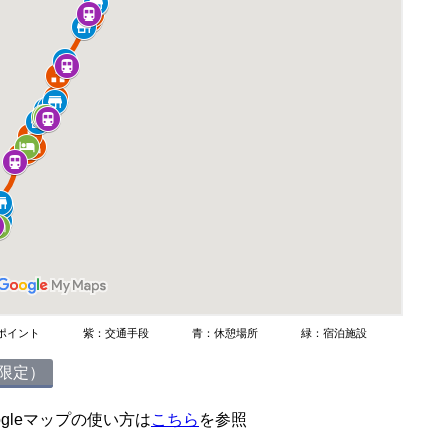
ポイント
紫：交通手段
青：休憩場所
緑：宿泊施設
限定）
ogleマップの使い方は
こちら
を参照