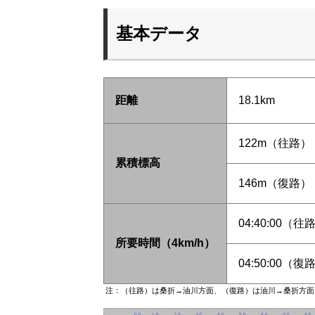
基本データ
距離
18.1km
122m（往路）
累積標高
146m（復路）
04:40:00（往
所要時間（4km/h）
04:50:00（復
注：（往路）は桑折→油川方面、（復路）は油川→桑折方面