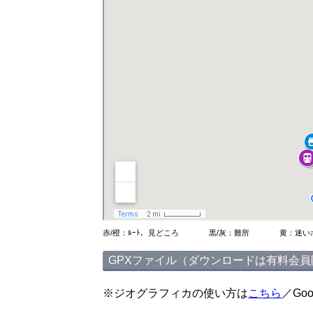
赤/橙：ﾙｰﾄ，見どころ
黒/灰：難所
黄：迷い
GPXファイル（ダウンロードは有料会員
※ジオグラフィカの使い方は
こちら
／Go