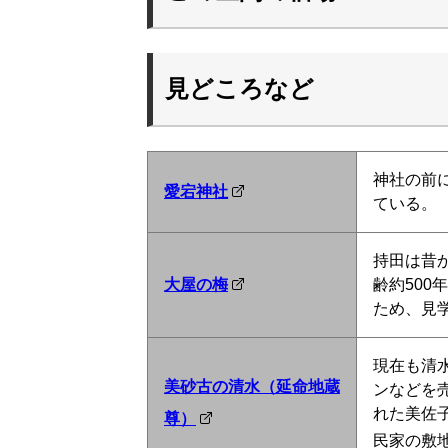
見どころなど
神社の前
愛宕神社
ている。
持田は昔
大屋の梅
齢約50
ため、見
現在も清
美砂古の清水（延命地蔵
ンなどを
れた美佐子
尊）
民家の敷