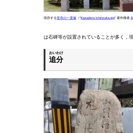
現存する
笠寺の一里塚
（"
Kasadera Ichirizuka.jpg
" 著作権者
A
は石碑等が設置されていることが多く，
おいわけ
追分