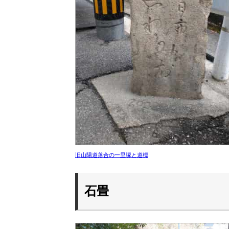
旧山陽道落合の一里塚と道標
石畳