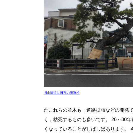
旧山陽道廿日市の街道松
たこれらの並木も，道路拡張などの開発で激減しています。 また
く，枯死するものも多いです。 20～30年前の本に「街道松がある」と書かれていても，現在はな
く