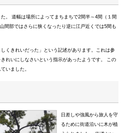
～4間（１間
が，山間部ではさらに狭くなったり逆に江戸近くでは5間も
らしくきれいだった」という記述があります。これは参
れいにしなさいという指示があったようです。 この
れていました。
）
日差しや強風から旅人を守
るために街道沿いに木が植