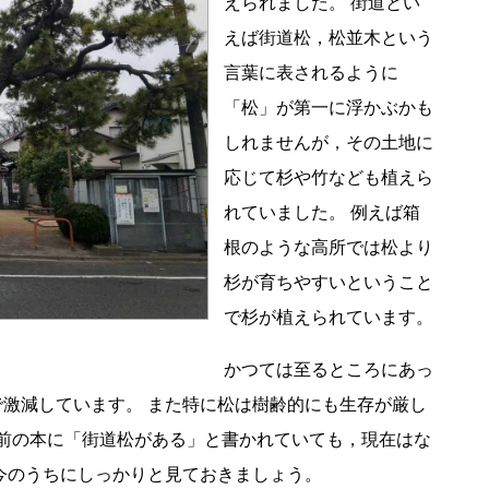
えられました。 街道とい
えば街道松，松並木という
言葉に表されるように
「松」が第一に浮かぶかも
しれませんが，その土地に
応じて杉や竹なども植えら
れていました。 例えば箱
根のような高所では松より
杉が育ちやすいということ
で杉が植えられています。
かつては至るところにあっ
特に松は樹齢的にも生存が厳し
なっていることがしばしばあります。 今のうちにしっかりと見ておきましょう。