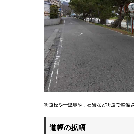
街道松や一里塚や，石畳など街道で整備
道幅の拡幅