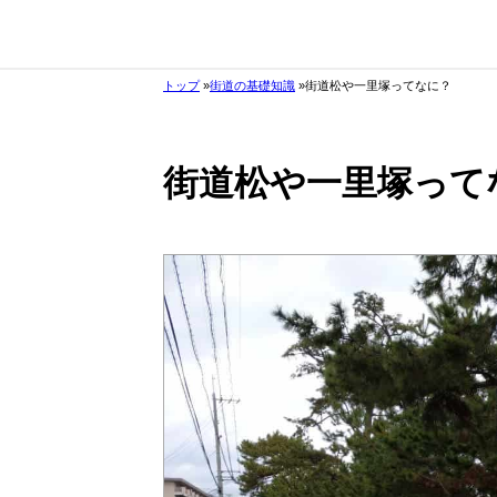
トップ
街道の基礎知識
街道松や一里塚ってなに？
街道松や一里塚って