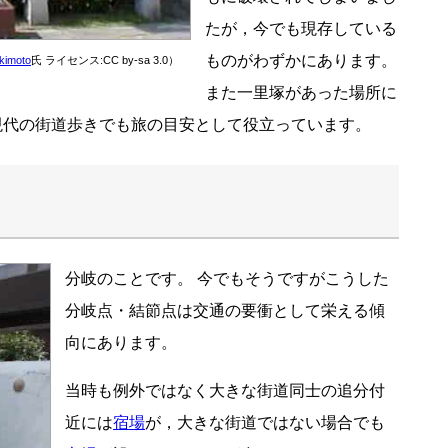
たが，今でも現存している
ものがわずかにあります。
kimoto
氏 ライセンス:CC by-sa 3.0）
また一里塚があった場所に
現代の街道歩きでも旅の目安として役立っています。
分岐のことです。 今でもそうですがこうした
分岐点・結節点は交通の要衝として栄える傾
向にあります。
当時も例外ではなく大きな街道同士の追分付
近には
宿場
が，大きな街道ではない場合でも