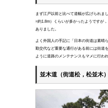
まず江戸以前と比べて道幅が広げられました。 道幅は場所によってまちまちで2間半
=約1.8m）くらいが多かったようです
ありました。
よく外国人の手記に「日本の街道は素晴
勤交代など重要な通行がある前には街道をき
ように道路のメンテナンスもマメに行わ
並木道（街道松，松並木